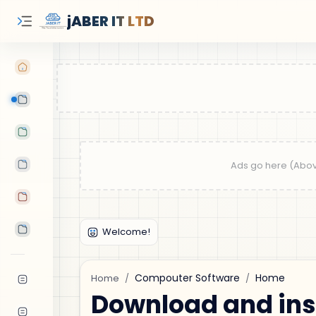
jABER IT LTD
Learn Oracle
Tutorials
Features
Android Apps
Tools
Compouter Software
Home
Home
Download and inst