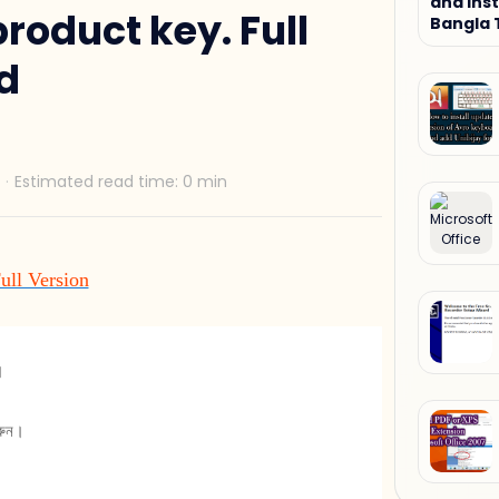
and Inst
product key. Full
Bangla 
Tutorial
td
ull Version
ন।
করুন।