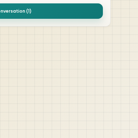
onversation (1)
Quick Links
Contact
Home
YouTu
Oracle APEX
Whats
acle
About
Email
n step
Privacy Policy
YouTu
ort.