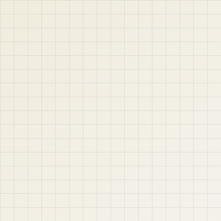
 & Support
be
App
be