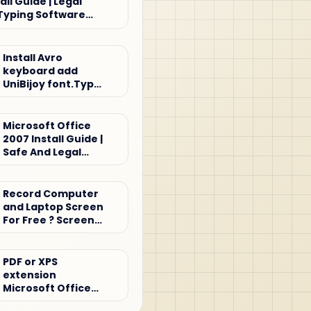
all Guide | Legal
Typing Software
Install Avro
keyboard add
UniBijoy font.Type
Bijoy keyboard
Microsoft Office
2007 Install Guide |
Safe And Legal
Office Setup
Tutorial
Record Computer
and Laptop Screen
For Free ? Screen
record
PDF or XPS
extension
Microsoft Office
2007 for Windows