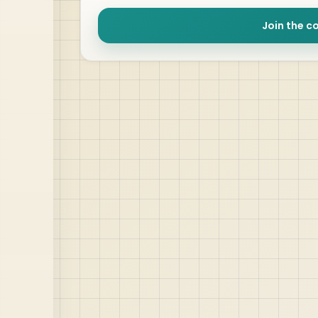
Join the c
jABER IT LTD
Jaber IT LTD is a practical learning platform for Or
APEX, Oracle Database, SQL, PL/SQL, ORDS, and real
project-based web application development. Lear
by step with tutorials, guides, and community supp